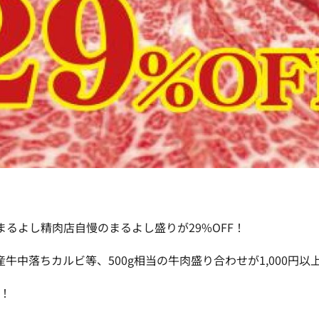
まるよし精肉店自慢のまるよし盛りが
29%OFF！
産牛中落ちカルビ等、500g相当の牛肉盛り合わせが
1,000円以
！