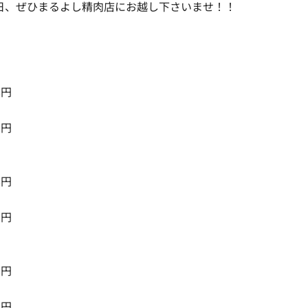
日、ぜひまるよし精肉店にお越し下さいませ！！
8円
3円
】
8円
3円
8円
3円